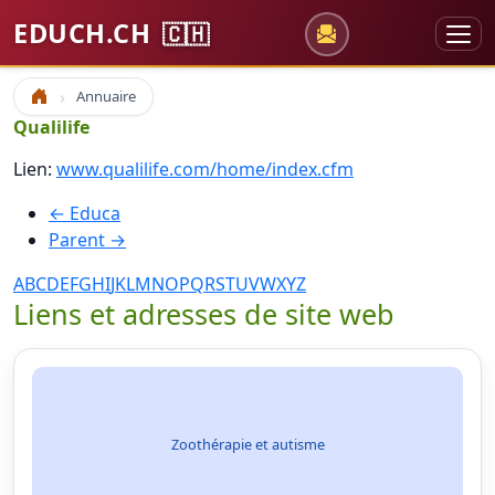
EDUCH.CH
🇨🇭
Annuaire
Accueil
Qualilife
Lien:
www.qualilife.com/home/index.cfm
← Educa
Parent →
A
B
C
D
E
F
G
H
I
J
K
L
M
N
O
P
Q
R
S
T
U
V
W
X
Y
Z
Liens et adresses de site web
Zoothérapie et autisme