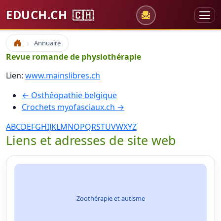
EDUCH.CH
🇨🇭
Annuaire
Accueil
Revue romande de physiothérapie
Lien:
www.mainslibres.ch
← Osthéopathie belgique
Crochets myofasciaux.ch →
A
B
C
D
E
F
G
H
I
J
K
L
M
N
O
P
Q
R
S
T
U
V
W
X
Y
Z
Liens et adresses de site web
Zoothérapie et autisme