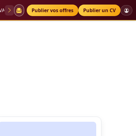
VAE
Diplômes
Publier vos offres
Petites annonces
Publier un CV