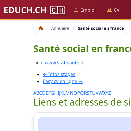
EDUCH.CH
🇨🇭
Emploi
CV
Annuaire
Santé social en france
Accueil
Santé social en franc
Lien:
www.staffsante.fr
← Infos stages
Easy cv en ligne →
A
B
C
D
E
F
G
H
I
J
K
L
M
N
O
P
Q
R
S
T
U
V
W
X
Y
Z
Liens et adresses de s