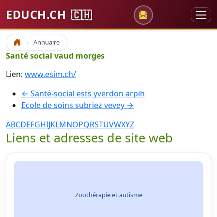
EDUCH.CH
🇨🇭
Annuaire
Accueil
Santé social vaud morges
Lien:
www.esim.ch/
← Santé-social ests yverdon arpih
Ecole de soins subriez vevey →
A
B
C
D
E
F
G
H
I
J
K
L
M
N
O
P
Q
R
S
T
U
V
W
X
Y
Z
Liens et adresses de site web
Zoothérapie et autisme