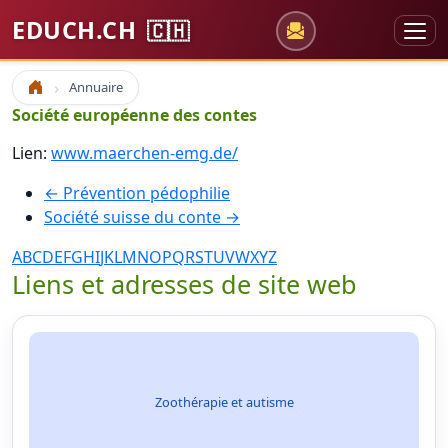
EDUCH.CH
🇨🇭
Annuaire
Accueil
Société européenne des contes
Lien:
www.maerchen-emg.de/
← Prévention pédophilie
Société suisse du conte →
A
B
C
D
E
F
G
H
I
J
K
L
M
N
O
P
Q
R
S
T
U
V
W
X
Y
Z
Liens et adresses de site web
Zoothérapie et autisme