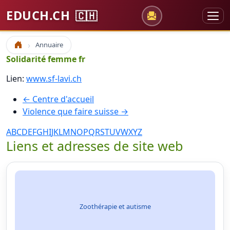
EDUCH.CH
🇨🇭
Annuaire
Accueil
Solidarité femme fr
Lien:
www.sf-lavi.ch
← Centre d'accueil
Violence que faire suisse →
A
B
C
D
E
F
G
H
I
J
K
L
M
N
O
P
Q
R
S
T
U
V
W
X
Y
Z
Liens et adresses de site web
Zoothérapie et autisme