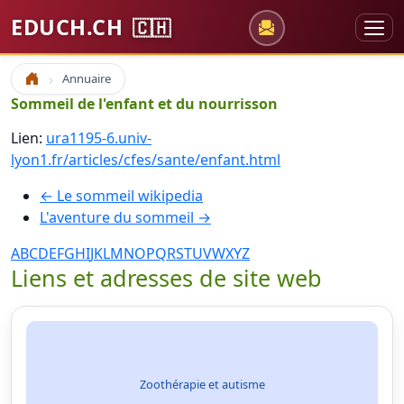
EDUCH.CH
🇨🇭
Annuaire
Accueil
Sommeil de l'enfant et du nourrisson
Lien:
ura1195-6.univ-
lyon1.fr/articles/cfes/sante/enfant.html
← Le sommeil wikipedia
L'aventure du sommeil →
A
B
C
D
E
F
G
H
I
J
K
L
M
N
O
P
Q
R
S
T
U
V
W
X
Y
Z
Liens et adresses de site web
Zoothérapie et autisme