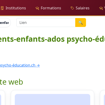
Institutions
Formations
Salaires
🔍
-enfants-ados psycho-éducation.ch
ents-enfants-ados psycho-éd
 psycho-éducation.ch →
ite web