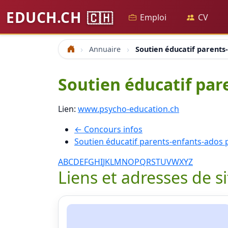
EDUCH.CH
🇨🇭
Emploi
CV
Annuaire
Soutien éducatif parents
Accueil
Soutien éducatif par
Lien:
www.psycho-education.ch
← Concours infos
Soutien éducatif parents-enfants-ados
A
B
C
D
E
F
G
H
I
J
K
L
M
N
O
P
Q
R
S
T
U
V
W
X
Y
Z
Liens et adresses de s