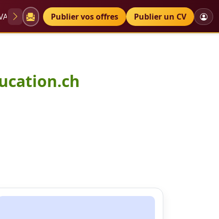
VAE
Diplômes
Publier vos offres
Petites annonces
Publier un CV
ucation.ch