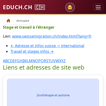
EDUCH.CH
🇨🇭
Annuaire
Accueil
Stage et travail à l'étranger
Lien:
www.swissemigration.ch/index.html?lang=fr
← Adresse et infos suisse -> international
Travail et stages infos →
A
B
C
D
E
F
G
H
I
J
K
L
M
N
O
P
Q
R
S
T
U
V
W
X
Y
Z
Liens et adresses de site web
Zoothérapie et autisme