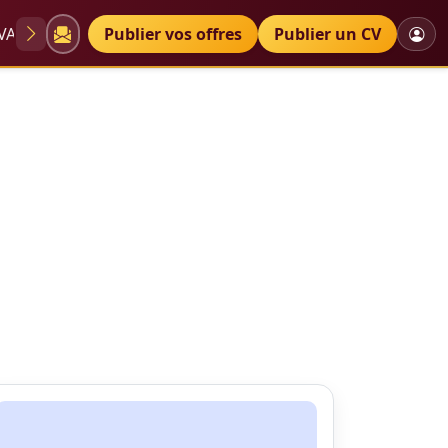
VAE
Diplômes
Publier vos offres
Petites annonces
Publier un CV