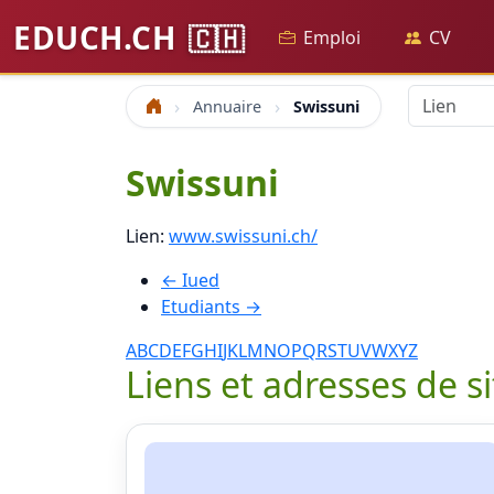
EDUCH.CH
🇨🇭
Emploi
CV
Annuaire
Swissuni
Accueil
Swissuni
Lien:
www.swissuni.ch/
← Iued
Etudiants →
A
B
C
D
E
F
G
H
I
J
K
L
M
N
O
P
Q
R
S
T
U
V
W
X
Y
Z
Liens et adresses de s