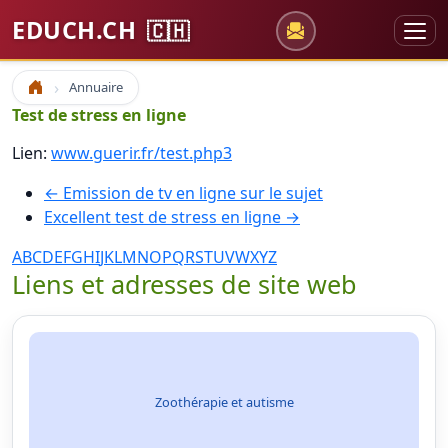
EDUCH.CH
🇨🇭
Annuaire
Accueil
Test de stress en ligne
Lien:
www.guerir.fr/test.php3
← Emission de tv en ligne sur le sujet
Excellent test de stress en ligne →
A
B
C
D
E
F
G
H
I
J
K
L
M
N
O
P
Q
R
S
T
U
V
W
X
Y
Z
Liens et adresses de site web
Zoothérapie et autisme