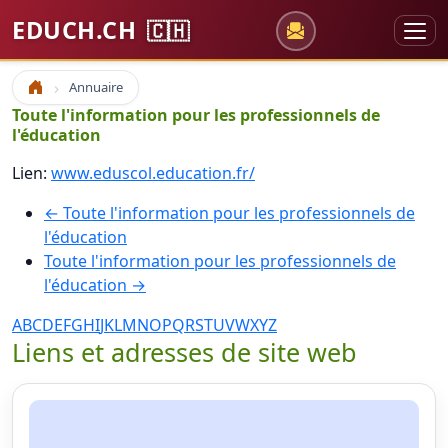
EDUCH.CH
🇨🇭
Annuaire
Accueil
Toute l'information pour les professionnels de
l'éducation
Lien:
www.eduscol.education.fr/
← Toute l'information pour les professionnels de
l'éducation
Toute l'information pour les professionnels de
l'éducation →
A
B
C
D
E
F
G
H
I
J
K
L
M
N
O
P
Q
R
S
T
U
V
W
X
Y
Z
Liens et adresses de site web