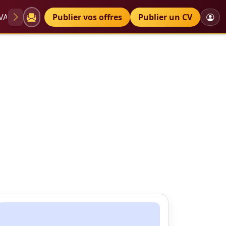
VAE
Diplômes
Publier vos offres
Petites annonces
Publier un CV