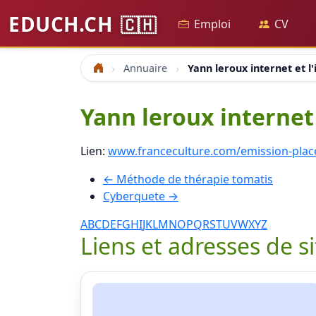
EDUCH.CH
🇨🇭
Emploi
CV
Annuaire
Yann leroux internet et l'
Accueil
Yann leroux internet 
Lien:
www.franceculture.com/emission-place-
← Méthode de thérapie tomatis
Cyberquete →
A
B
C
D
E
F
G
H
I
J
K
L
M
N
O
P
Q
R
S
T
U
V
W
X
Y
Z
Liens et adresses de s