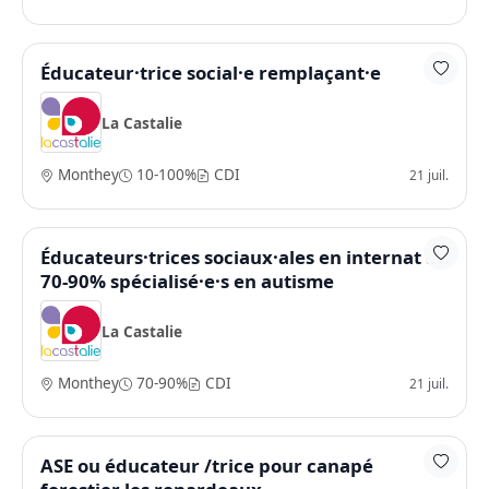
Éducateur·trice social·e remplaçant·e
La Castalie
Monthey
10-100%
CDI
21 juil.
Éducateurs·trices sociaux·ales en internat à
70-90% spécialisé·e·s en autisme
La Castalie
Monthey
70-90%
CDI
21 juil.
ASE ou éducateur /trice pour canapé