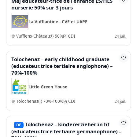
Màj educateur-trice de l'enfance ES/HES
nurserie 50% sur 3 jours
La Vufflantine - CVE et UAPE
Vufflens-Château
50%
CDI
24 juil.
Tolochenaz – early childhood graduate
(educateur.trice tertiaire anglophone) –
70%-100%
Little Green House
Tolochenaz
70%-100%
CDI
24 juil.
Tolochenaz – kindererzieher:in hf
DE
(educateur.trice tertiaire germanophone) –