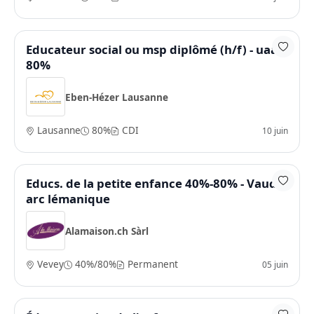
Educateur social ou msp diplômé (h/f) - uaa -
80%
Eben-Hézer Lausanne
Lausanne
80%
CDI
10 juin
Educs. de la petite enfance 40%-80% - Vaud /
arc lémanique
Alamaison.ch Sàrl
Vevey
40%/80%
Permanent
05 juin