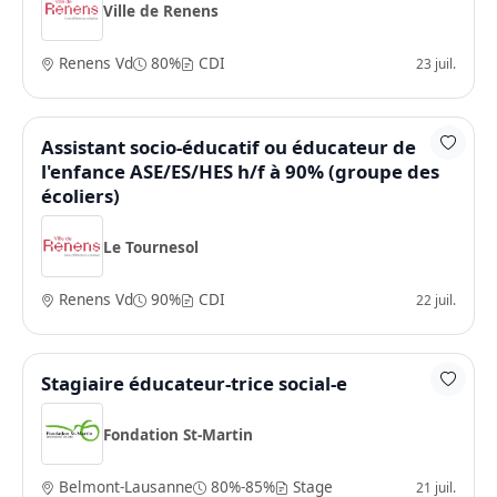
Ville de Renens
Renens Vd
80%
CDI
23 juil.
Assistant socio-éducatif ou éducateur de
l'enfance ASE/ES/HES h/f à 90% (groupe des
écoliers)
Le Tournesol
Renens Vd
90%
CDI
22 juil.
Stagiaire éducateur-trice social-e
Fondation St-Martin
Belmont-Lausanne
80%-85%
Stage
21 juil.