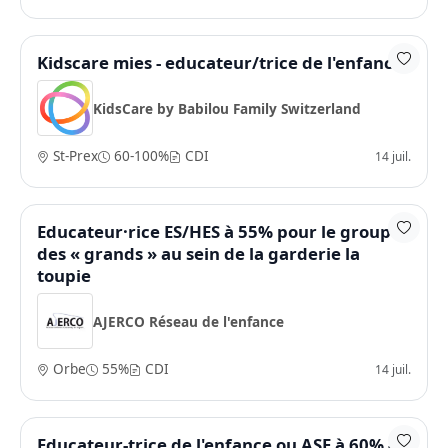
Kidscare mies - educateur/trice de l'enfance
KidsCare by Babilou Family Switzerland
St-Prex
60-100%
CDI
14 juil.
Educateur·rice ES/HES à 55% pour le groupe
des « grands » au sein de la garderie la
toupie
AJERCO Réseau de l'enfance
Orbe
55%
CDI
14 juil.
Educateur-trice de l'enfance ou ASE à 60% -