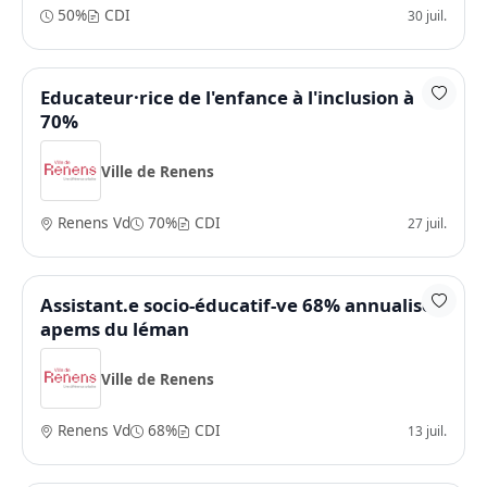
50%
CDI
30 juil.
Educateur·rice de l'enfance à l'inclusion à
70%
Ville de Renens
Renens Vd
70%
CDI
27 juil.
Assistant.e socio-éducatif-ve 68% annualisé -
apems du léman
Ville de Renens
Renens Vd
68%
CDI
13 juil.