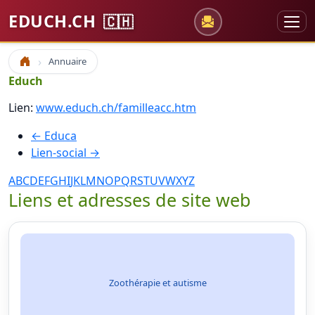
EDUCH.CH
🇨🇭
Annuaire
Accueil
Educh
Lien:
www.educh.ch/familleacc.htm
← Educa
Lien-social →
A
B
C
D
E
F
G
H
I
J
K
L
M
N
O
P
Q
R
S
T
U
V
W
X
Y
Z
Liens et adresses de site web
Zoothérapie et autisme