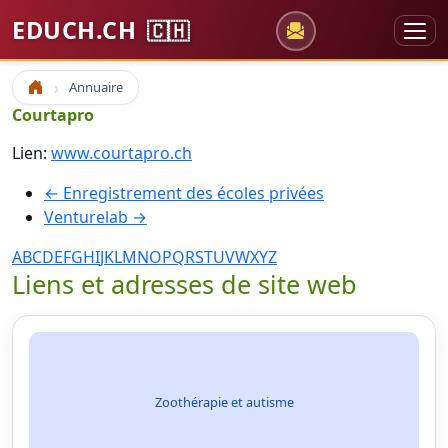
EDUCH.CH
🇨🇭
Annuaire
Accueil
Courtapro
Lien:
www.courtapro.ch
← Enregistrement des écoles privées
Venturelab →
A
B
C
D
E
F
G
H
I
J
K
L
M
N
O
P
Q
R
S
T
U
V
W
X
Y
Z
Liens et adresses de site web
Zoothérapie et autisme