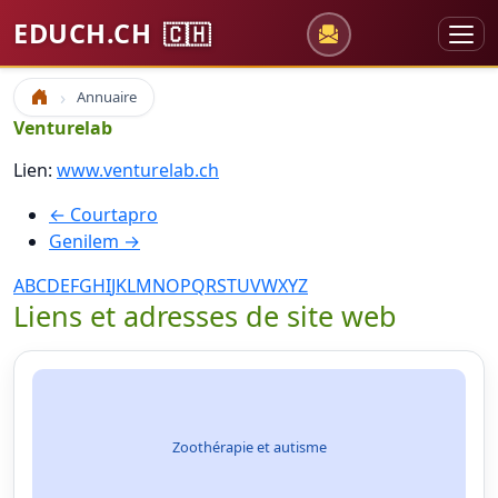
EDUCH.CH
🇨🇭
Annuaire
Accueil
Venturelab
Lien:
www.venturelab.ch
← Courtapro
Genilem →
A
B
C
D
E
F
G
H
I
J
K
L
M
N
O
P
Q
R
S
T
U
V
W
X
Y
Z
Liens et adresses de site web
Zoothérapie et autisme