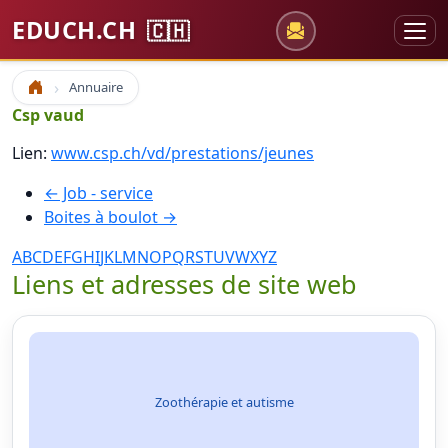
EDUCH.CH
🇨🇭
Annuaire
Accueil
Csp vaud
Lien:
www.csp.ch/vd/prestations/jeunes
← Job - service
Boites à boulot →
A
B
C
D
E
F
G
H
I
J
K
L
M
N
O
P
Q
R
S
T
U
V
W
X
Y
Z
Liens et adresses de site web
Zoothérapie et autisme