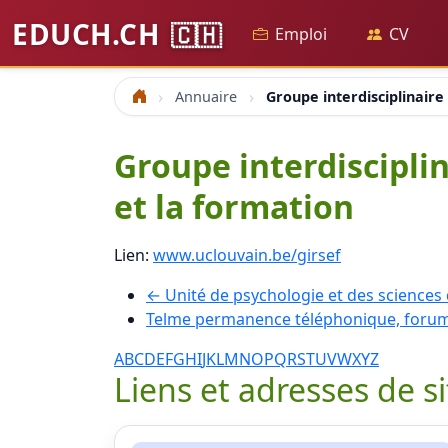
EDUCH.CH
🇨🇭
Emploi
CV
Annuaire
Groupe interdisciplinaire 
Accueil
Groupe interdisciplin
et la formation
Lien:
www.uclouvain.be/girsef
← Unité de psychologie et des sciences 
Telme permanence téléphonique, forum
A
B
C
D
E
F
G
H
I
J
K
L
M
N
O
P
Q
R
S
T
U
V
W
X
Y
Z
Liens et adresses de s