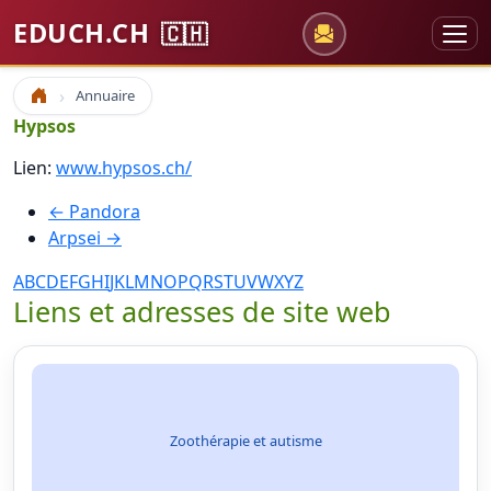
EDUCH.CH
🇨🇭
Annuaire
Accueil
Hypsos
Lien:
www.hypsos.ch/
← Pandora
Arpsei →
A
B
C
D
E
F
G
H
I
J
K
L
M
N
O
P
Q
R
S
T
U
V
W
X
Y
Z
Liens et adresses de site web
Zoothérapie et autisme