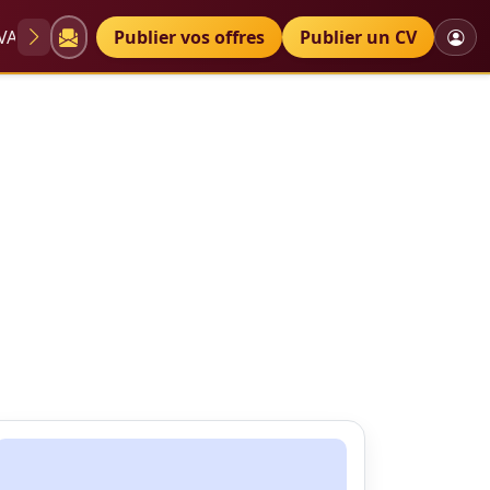
VAE
Diplômes
Publier vos offres
Petites annonces
Publier un CV