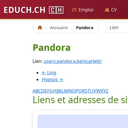
EDUCH.CH
🇨🇭
Emploi
CV
Annuaire
Pandora
Accueil
Pandora
Lien:
users.pandora.be/scarlett/
← Ling
Hypsos →
A
B
C
D
E
F
G
H
I
J
K
L
M
N
O
P
Q
R
S
T
U
V
W
X
Y
Z
Liens et adresses de s