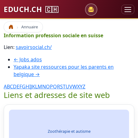
EDUCH.CH
🇨🇭
Annuaire
Accueil
Information profession sociale en suisse
Lien:
savoirsocial.ch/
← Jobs ados
Yapaka site ressources pour les parents en
belgique →
A
B
C
D
E
F
G
H
I
J
K
L
M
N
O
P
Q
R
S
T
U
V
W
X
Y
Z
Liens et adresses de site web
Zoothérapie et autisme