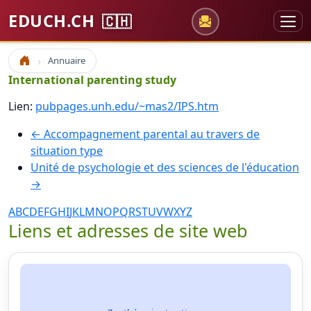
EDUCH.CH
🇨🇭
Annuaire
Accueil
International parenting study
Lien:
pubpages.unh.edu/~mas2/IPS.htm
← Accompagnement parental au travers de
situation type
Unité de psychologie et des sciences de l'éducation
→
A
B
C
D
E
F
G
H
I
J
K
L
M
N
O
P
Q
R
S
T
U
V
W
X
Y
Z
Liens et adresses de site web