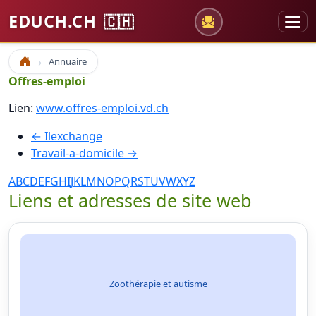
EDUCH.CH
🇨🇭
Annuaire
Accueil
Offres-emploi
Lien:
www.offres-emploi.vd.ch
← Ilexchange
Travail-a-domicile →
A
B
C
D
E
F
G
H
I
J
K
L
M
N
O
P
Q
R
S
T
U
V
W
X
Y
Z
Liens et adresses de site web
Zoothérapie et autisme