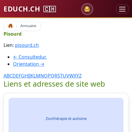
EDUCH.CH
🇨🇭
Annuaire
Accueil
Pisourd
Lien:
pisourd.ch
← Consulteduc
Orientation →
A
B
C
D
E
F
G
H
I
J
K
L
M
N
O
P
Q
R
S
T
U
V
W
X
Y
Z
Liens et adresses de site web
Zoothérapie et autisme