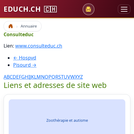
EDUCH.CH
🇨🇭
Annuaire
Accueil
Consulteduc
Lien:
www.consulteduc.ch
← Hospvd
Pisourd →
A
B
C
D
E
F
G
H
I
J
K
L
M
N
O
P
Q
R
S
T
U
V
W
X
Y
Z
Liens et adresses de site web
Zoothérapie et autisme