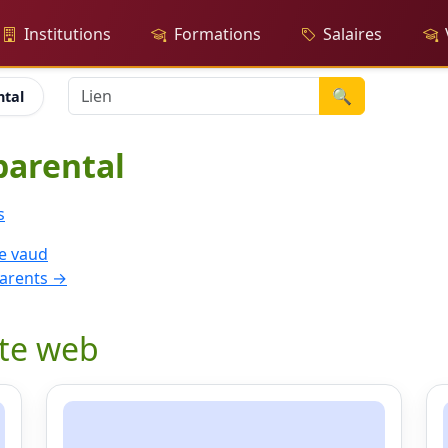
Institutions
Formations
Salaires
🔍
ntal
parental
s
de vaud
arents →
ite web