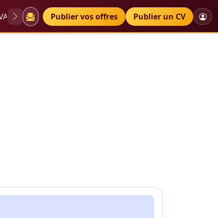
VAE
Diplômes
Publier vos offres
Petites annonces
Publier un CV