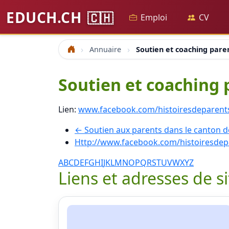
EDUCH.CH
🇨🇭
Emploi
CV
Annuaire
Soutien et coaching pare
Accueil
Soutien et coaching 
Lien:
www.facebook.com/histoiresdeparent
← Soutien aux parents dans le canton 
Http://www.facebook.com/histoiresdep
A
B
C
D
E
F
G
H
I
J
K
L
M
N
O
P
Q
R
S
T
U
V
W
X
Y
Z
Liens et adresses de s