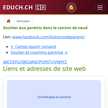
EDUCH.CH
🇨🇭
Annuaire
Accueil
Soutien aux parents dans le canton de vaud
Lien:
www.facebook.com/histoiresdeparents
← Camps espoir romand
Soutien et coaching parental →
A
B
C
D
E
F
G
H
I
J
K
L
M
N
O
P
Q
R
S
T
U
V
W
X
Y
Z
Liens et adresses de site web
Zoothérapie et autisme