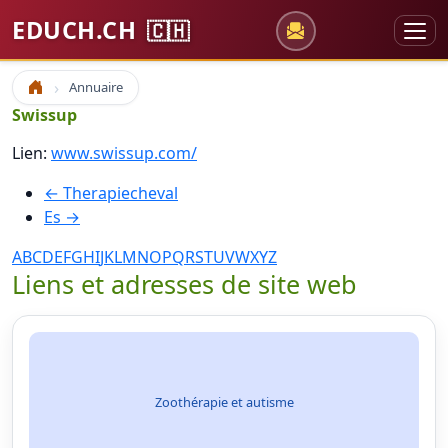
EDUCH.CH
🇨🇭
Annuaire
Accueil
Swissup
Lien:
www.swissup.com/
← Therapiecheval
Es →
A
B
C
D
E
F
G
H
I
J
K
L
M
N
O
P
Q
R
S
T
U
V
W
X
Y
Z
Liens et adresses de site web
Zoothérapie et autisme