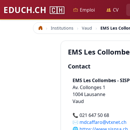
EDUCH.CH
🇨🇭
Emploi
CV
Institutions
Vaud
EMS Les Collo
Accueil
EMS Les Collombes
Contact
EMS Les Collombes - SISP
Av. Collonges 1
1004
Lausanne
Vaud
📞
021 647 50 68
✉️
mdcaffaro@vtxnet.ch
🌐
https://www.sispsa.ch