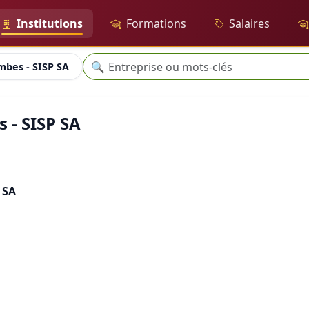
Institutions
Formations
Salaires
Recherche
🔍
mbes - SISP SA
 - SISP SA
 SA