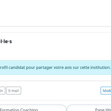
·le·s
ofil candidat pour partager votre avis sur cette institution.
In
E-mail
Modi
Formation Coaching
Page Ht