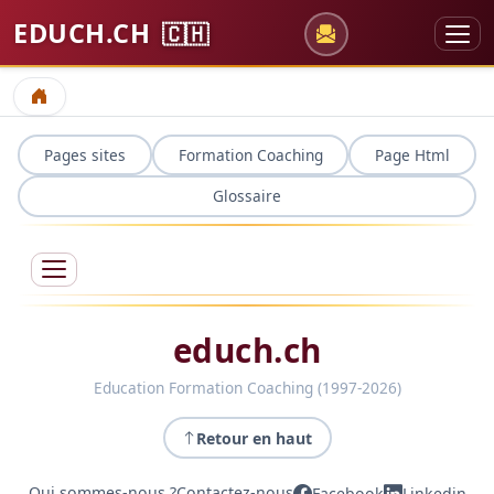
EDUCH.CH
🇨🇭
Accueil
Pages sites
Formation Coaching
Page Html
Glossaire
educh.ch
Education Formation Coaching (1997-2026)
Retour en haut
Qui sommes-nous ?
Contactez-nous
Facebook
Linkedin