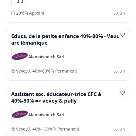
20%
Appoint
30 juin
Educs. de la petite enfance 40%-80% - Vaud /
arc lémanique
Alamaison.ch Sàrl
Vevey
40%/80%
Permanent
05 juin
Assistant soc. éducateur-trice CFC à
40%-80% => vevey & pully
Alamaison.ch Sàrl
Vevey
40% - 80%
Permanent
05 juin