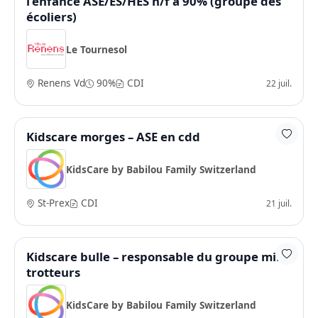
l'enfance ASE/ES/HES h/f à 90% (groupe des
écoliers)
Le Tournesol
Renens Vd
90%
CDI
22 juil.
Kidscare morges – ASE en cdd
KidsCare by Babilou Family Switzerland
St-Prex
CDI
21 juil.
Kidscare bulle – responsable du groupe mini
trotteurs
KidsCare by Babilou Family Switzerland