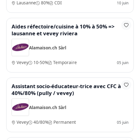
Lausanne
80%
CDI
10 juin
Aides réfectoire/cuisine à 10% à 50% =>
lausanne et vevey riviera
Alamaison.ch Sàrl
Vevey
10-50%
Temporaire
05 juin
Assistant socio-éducateur-trice avec CFC à
40%/80% (pully / vevey)
Alamaison.ch Sàrl
Vevey
40/80%
Permanent
05 juin