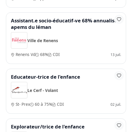
Assistant.e socio-éducatif-ve 68% annualisé -
apems du léman
Ville de Renens
Renens Vd
68%
CDI
13 juil.
Educateur-trice de l'enfance
Le Cerf - Volant
St- Prex
60 à 75%
CDI
02 juil.
Explorateur/trice de l'enfance