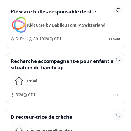
Kidscare bulle - responsable de site
KidsCare by Babilou Family Switzerland
St-Prex
80-100%
CDI
03 aout
Recherche accompagnant-e pour enfant en
situation de handicap
Privé
50%
CDI
30 juil.
Directeur-trice de crèche
crèche le papillon bleu