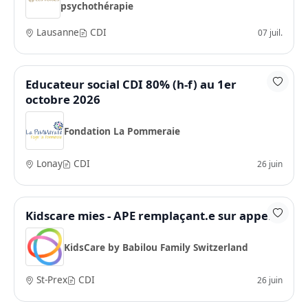
psychothérapie
Lausanne
CDI
07 juil.
Educateur social CDI 80% (h-f) au 1er
octobre 2026
Fondation La Pommeraie
Lonay
CDI
26 juin
Kidscare mies - APE remplaçant.e sur appel
KidsCare by Babilou Family Switzerland
St-Prex
CDI
26 juin