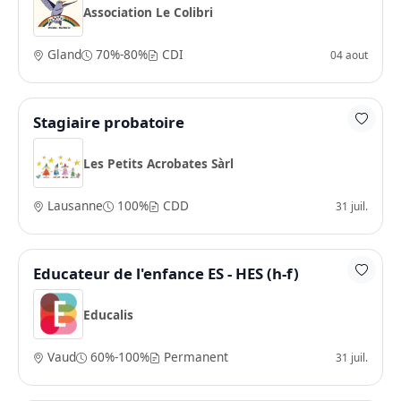
Association Le Colibri
Gland
70%-80%
CDI
04 aout
Stagiaire probatoire
Les Petits Acrobates Sàrl
Lausanne
100%
CDD
31 juil.
Educateur de l'enfance ES - HES (h-f)
Educalis
Vaud
60%-100%
Permanent
31 juil.