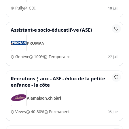
Pully
CDI
10 juil.
Assistant-e socio-éducatif-ve (ASE)
PROMAN
Genève
100%
Temporaire
27 juil.
Recrutons ¦ aux - ASE - éduc de la petite
enfance - la côte
Alamaison.ch Sàrl
Vevey
40-80%
Permanent
05 juin