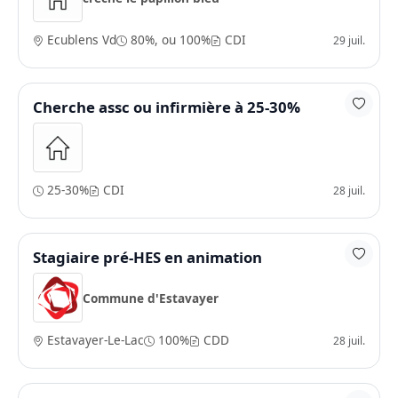
Ecublens Vd
80%, ou 100%
CDI
29 juil.
Cherche assc ou infirmière à 25-30%
25-30%
CDI
28 juil.
Stagiaire pré-HES en animation
Commune d'Estavayer
Estavayer-Le-Lac
100%
CDD
28 juil.