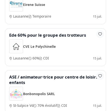
Eirene Suisse
Lausanne
Temporaire
15 juil.
Ede 60% pour le groupe des trotteurs
CVE Le Polychinelle
Lausanne
60%
CDI
15 juil.
ASE / animateur·trice pour centre de loisirs
enfants
Bonbonopolis SARL
St-Sulpice Vd
70% évolutif
CDI
15 juil.