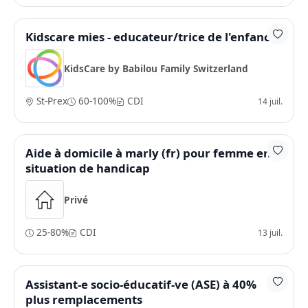
Kidscare mies - educateur/trice de l'enfance
KidsCare by Babilou Family Switzerland
St-Prex
60-100%
CDI
14 juil.
Aide à domicile à marly (fr) pour femme en
situation de handicap
Privé
25-80%
CDI
13 juil.
Assistant-e socio-éducatif-ve (ASE) à 40%
plus remplacements