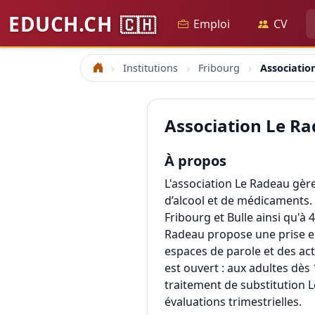
EDUCH.CH
🇨🇭
Emploi
CV
Institutions
Fribourg
Associatio
Accueil
Association Le R
À propos
L'association Le Radeau gèr
d’alcool et de médicaments.
Fribourg et Bulle ainsi qu'à
Radeau propose une prise en 
espaces de parole et des act
est ouvert : aux adultes dès
traitement de substitution 
évaluations trimestrielles.