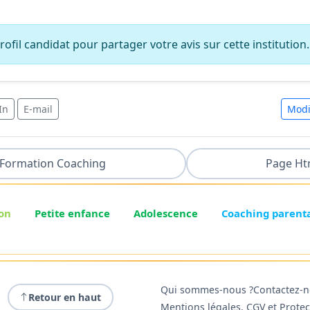
ofil candidat pour partager votre avis sur cette institution.
In
E-mail
Modi
Formation Coaching
Page Ht
on
Petite enfance
Adolescence
Coaching parent
Qui sommes-nous ?
Contactez-
Retour en haut
Mentions légales, CGV et Prote