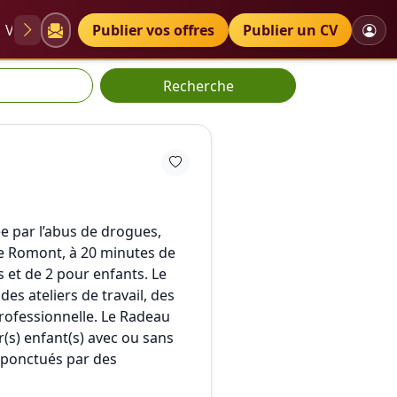
VAE
Diplômes
Publier vos offres
Petites annonces
Publier un CV
Recherche
e par l’abus de drogues,
de Romont, à 20 minutes de
s et de 2 pour enfants. Le
s ateliers de travail, des
professionnelle. Le Radeau
r(s) enfant(s) avec ou sans
) ponctués par des