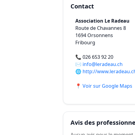
Contact
Association Le Radeau
Route de Chavannes 8
1694
Orsonnens
Fribourg
📞
026 653 92 20
✉️
info@leradeau.ch
🌐
http://www.leradeau.c
📍 Voir sur Google Maps
Avis des professionnel
Aucun avis pour le moment.