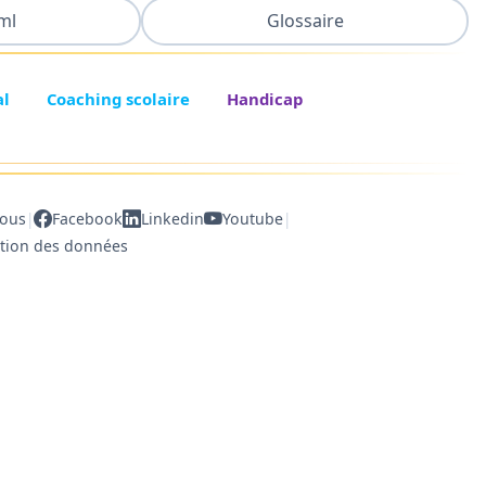
ml
Glossaire
al
Coaching scolaire
Handicap
|
|
nous
Facebook
Linkedin
Youtube
ction des données