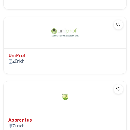
UniProf
Zürich
Apprentus
Zurich