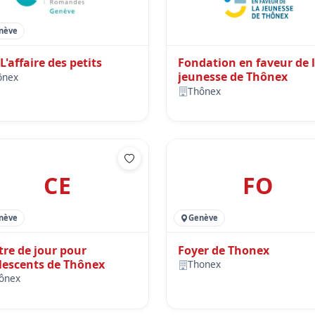
nève
L'affaire des petits
Fondation en faveur de 
jeunesse de Thônex
ônex
Thônex
CE
FO
nève
Genève
tre de jour pour
Foyer de Thonex
lescents de Thônex
Thonex
ônex