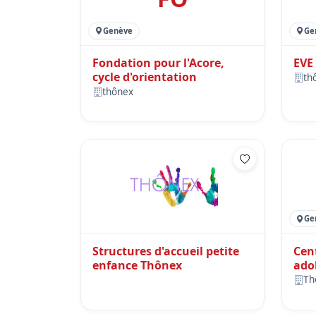
Genève
Ge
Fondation pour l'Acore,
EVE 
cycle d'orientation
th
thônex
Ge
Structures d'accueil petite
Cen
enfance Thônex
ado
Th