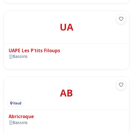
UA
UAPE Les P'tits Filoups
Bassins
AB
Vaud
Abricroque
Bassins