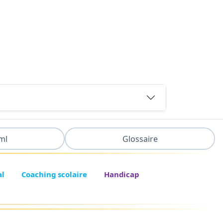
ml
Glossaire
al
Coaching scolaire
Handicap