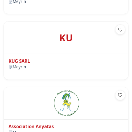
Meyrin
KU
KUG SARL
Meyrin
Association Anyatas