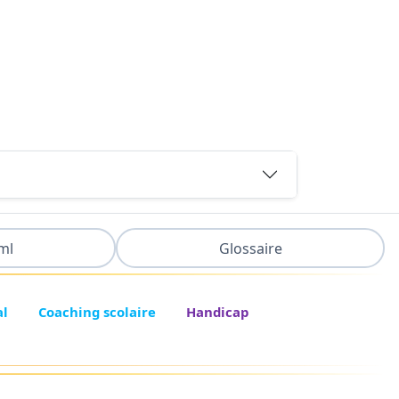
ml
Glossaire
al
Coaching scolaire
Handicap