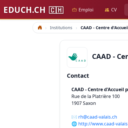
EDUCH.CH
🇨🇭
Emploi
CV
Institutions
CAAD - Centre d'Accueil
Accueil
CAAD - Cen
Contact
CAAD - Centre d'Accueil p
Rue de la Platrière 100
1907
Saxon
✉️
rh@caad-valais.ch
🌐
http://www.caad-valais