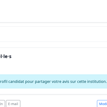
·le·s
ofil candidat pour partager votre avis sur cette institution.
In
E-mail
Modi