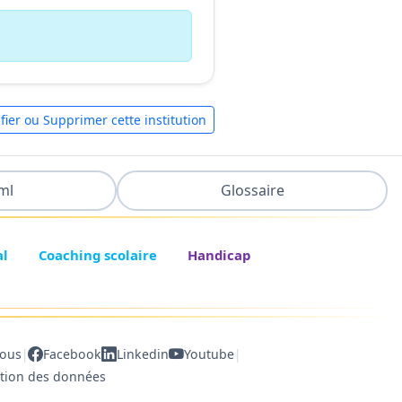
fier ou Supprimer cette institution
ml
Glossaire
al
Coaching scolaire
Handicap
|
|
nous
Facebook
Linkedin
Youtube
ction des données