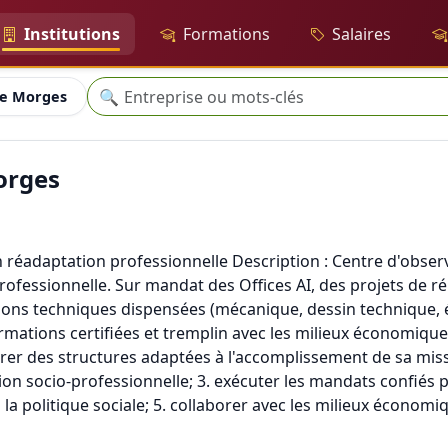
Institutions
Formations
Salaires
Recherche
🔍
de Morges
orges
en réadaptation professionnelle Description : Centre d'observ
rofessionnelle. Sur mandat des Offices AI, des projets de r
ions techniques dispensées (mécanique, dessin technique, él
ormations certifiées et tremplin avec les milieux économique
 gérer des structures adaptées à l'accomplissement de sa mis
ion socio-professionnelle; 3. exécuter les mandats confiés p
 la politique sociale; 5. collaborer avec les milieux économi