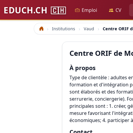
EDUCH.CH
🇨🇭
Emploi
CV
Institutions
Vaud
Centre ORIF 
Accueil
Centre ORIF de M
À propos
Type de clientèle : adultes 
formation et d'intégration p
sont élaborés et des format
serrurerie, conciergerie). F
principales sont : 1. créer,
mesure favorisant l'intégrat
économiques; 4. participer à
Contact