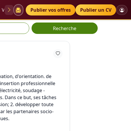
VAE
Diplômes
Publier vos offres
Petites annonces
Publier un CV
Recherche
ation, d'orientation. de
éinsertion professionnelle
ectricité, soudage -
s. Dans ce but, ses tâches
sion; 2. développer toute
ar les partenaires socio-
ques.