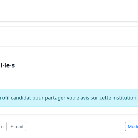
·le·s
ofil candidat pour partager votre avis sur cette institution.
In
E-mail
Modi