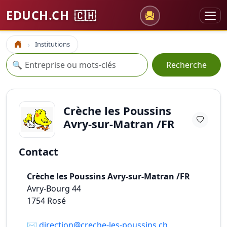
EDUCH.CH
🇨🇭
Institutions
Accueil
Recherche
🔍
Recherche
Crèche les Poussins
Avry-sur-Matran /FR
Contact
Crèche les Poussins Avry-sur-Matran /FR
Avry-Bourg 44
1754
Rosé
✉️
direction@creche-les-poussins.ch