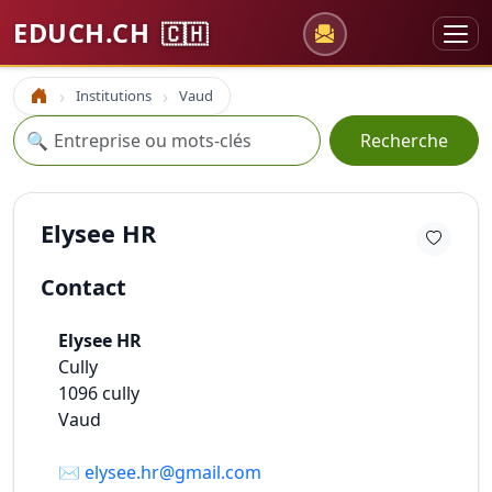
EDUCH.CH
🇨🇭
Institutions
Vaud
Accueil
Recherche
🔍
Recherche
Elysee HR
Contact
Elysee HR
Cully
1096
cully
Vaud
✉️
elysee.hr@gmail.com