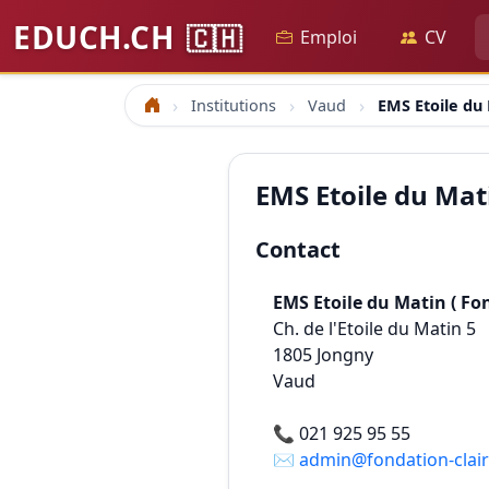
EDUCH.CH
🇨🇭
Emploi
CV
Institutions
Vaud
EMS Etoile du
Accueil
EMS Etoile du Mat
Contact
EMS Etoile du Matin ( Fo
Ch. de l'Etoile du Matin 5
1805
Jongny
Vaud
📞
021 925 95 55
✉️
admin@fondation-clai