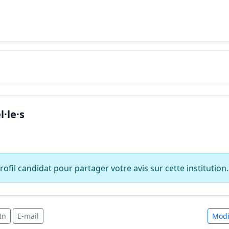
·le·s
ofil candidat pour partager votre avis sur cette institution.
In
E-mail
Modi