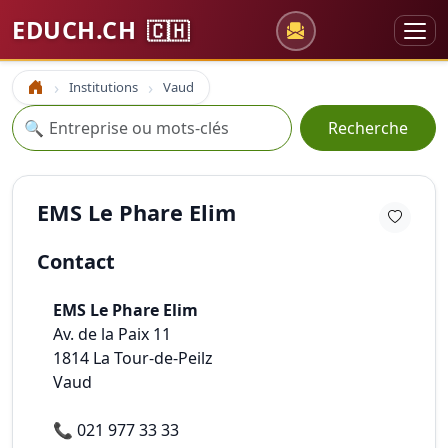
EDUCH.CH
🇨🇭
Institutions
Vaud
Accueil
Recherche
🔍
Recherche
EMS Le Phare Elim
Contact
EMS Le Phare Elim
Av. de la Paix 11
1814
La Tour-de-Peilz
Vaud
📞
021 977 33 33