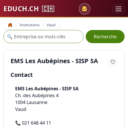
EDUCH.CH
🇨🇭
Institutions
Vaud
Accueil
Recherche
🔍
Recherche
EMS Les Aubépines - SISP SA
Contact
EMS Les Aubépines - SISP SA
Ch. des Aubépines 4
1004
Lausanne
Vaud
📞
021 648 44 11