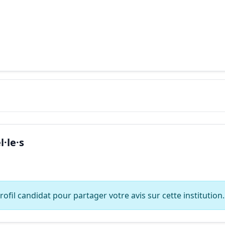
·le·s
ofil candidat pour partager votre avis sur cette institution.