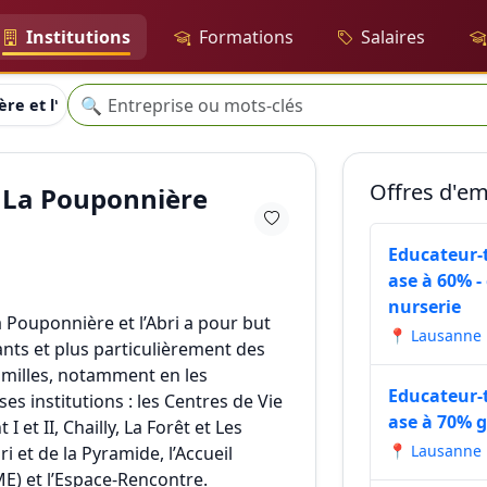
Institutions
Formations
Salaires
Recherche
🔍
re et l'Abri
Offres d'em
 La Pouponnière
Educateur-t
ase à 60% -
nurserie
 Pouponnière et l’Abri a pour but
📍 Lausanne
nts et plus particulièrement des
amilles, notamment en les
Educateur-t
ses institutions : les Centres de Vie
ase à 70% g
 et II, Chailly, La Forêt et Les
📍 Lausanne
ri et de la Pyramide, l’Accueil
E) et l’Espace-Rencontre.