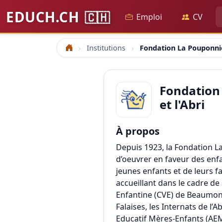
EDUCH.CH
🇨🇭
Emploi
CV
Institutions
Fondation La Pouponniè
Accueil
Fondation
et l'Abri
À propos
Depuis 1923, la Fondation La
d’oeuvrer en faveur des enfa
jeunes enfants et de leurs f
accueillant dans le cadre de 
Enfantine (CVE) de Beaumont I
Falaises, les Internats de l’Ab
Educatif Mères-Enfants (AEM