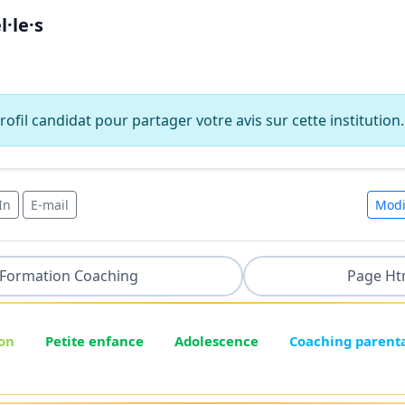
·le·s
ofil candidat pour partager votre avis sur cette institution.
In
E-mail
Modi
Formation Coaching
Page Ht
on
Petite enfance
Adolescence
Coaching parent